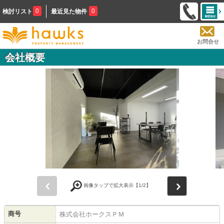
0
0
検討リスト
最近見た物件
お問合せ
会社概要
前
次
画像タップで拡大表示【
1
/2】
商号
株式会社ホークスＰＭ