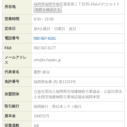
福岡県福岡市南区屋形原１丁目35-24みのだビル１Ｆ
所在地
地図を確認する
営業時間
9:00～18:00
定休日
第4土曜日・日曜日・祝日
電話番号
092-567-6161
FAX
092-567-6177
メールアドレ
info@e-hawks.jp
ス
代表者名
鷹野 耕治
免許番号
福岡県知事 (9) 第11153号
公益社団法人福岡県宅地建物取引業協会・公益社団法
加盟団体
人全国宅地建物取引業保証協会福岡本部
取引銀行
福岡銀行・西日本シティ銀行
資本金
1000万円
従業員数
4名