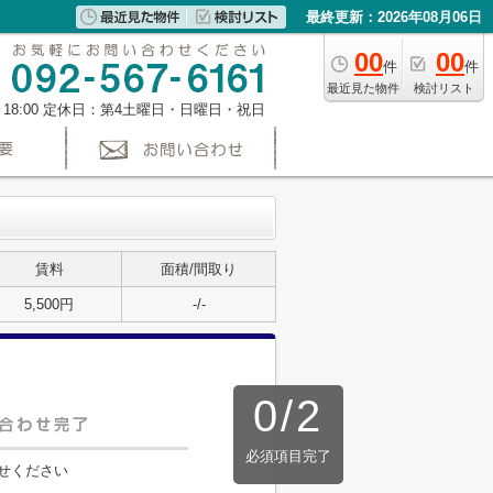
最終更新：2026年08月06日
00
00
件
件
最近見た物件
検討リスト
～18:00 定休日：第4土曜日・日曜日・祝日
賃料
面積/間取り
5,500円
-/-
0
/
2
必須項目完了
せください