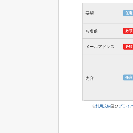
要望
任意
お名前
必須
メールアドレス
必須
任意
内容
※
利用規約
及び
プライ