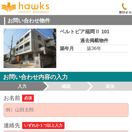
電話する
お問い合わせ物件
ベルトピア福岡Ⅱ 101
過去掲載物件
築年月
築36年
お問い合わせ内容の入力
入力
確認
送信
お名前
必須
連絡先
いずれか１つ以上入力