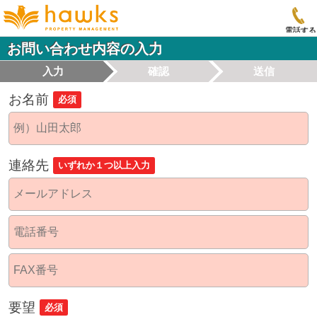
電話する
お問い合わせ内容の入力
入力
確認
送信
お名前
必須
連絡先
いずれか１つ以上入力
要望
必須