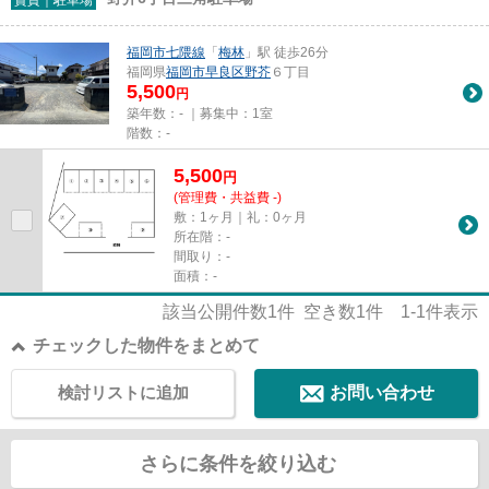
福岡市七隈線
「
梅林
」駅 徒歩26分
福岡県
福岡市早良区
野芥
６丁目
5,500
円
築年数：- ｜募集中：
1室
階数：-
5,500
円
(管理費・共益費 -)
敷：1ヶ月｜礼：0ヶ月
所在階：-
間取り：-
面積：-
該当公開件数
1
件 空き数
1
件
1-1
件表示
チェックした物件をまとめて
検討リストに追加
お問い合わせ
さらに条件を絞り込む