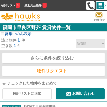
0
0
検討リスト
最近見た物件
お問合せ
福岡市早良区野芥 賃貸物件一覧
募集中のみ表示
1
該当物件
件
1
空き数
件
さらに条件を絞り込む
物件リクエスト
チェックした物件をまとめて
検討リストに追加
お問い合わせ
野芥6丁目三角駐車場
賃貸｜駐車場