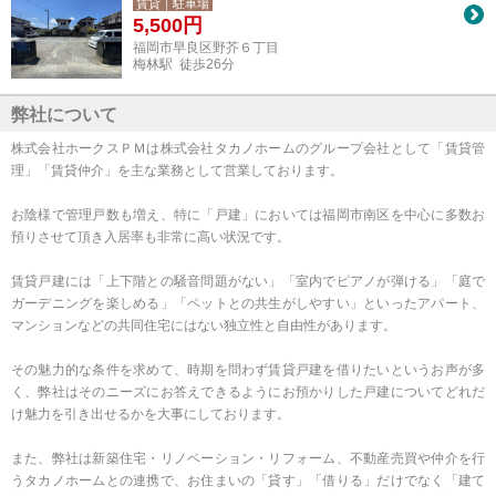
賃貸｜駐車場
5,500
円
福岡市早良区野芥６丁目
梅林駅 徒歩26分
弊社について
株式会社ホークスＰＭは株式会社タカノホームのグループ会社として「賃貸管
理」「賃貸仲介」を主な業務として営業しております。
お陰様で管理戸数も増え、特に「戸建」においては福岡市南区を中心に多数お
預りさせて頂き入居率も非常に高い状況です。
賃貸戸建には「上下階との騒音問題がない」「室内でピアノが弾ける」「庭で
ガーデニングを楽しめる」「ペットとの共生がしやすい」といったアパート、
マンションなどの共同住宅にはない独立性と自由性があります。
その魅力的な条件を求めて、時期を問わず賃貸戸建を借りたいというお声が多
く、弊社はそのニーズにお答えできるようにお預かりした戸建についてどれだ
け魅力を引き出せるかを大事にしております。
また、弊社は新築住宅・リノベーション・リフォーム、不動産売買や仲介を行
うタカノホームとの連携で、お住まいの「貸す」「借りる」だけでなく「建て