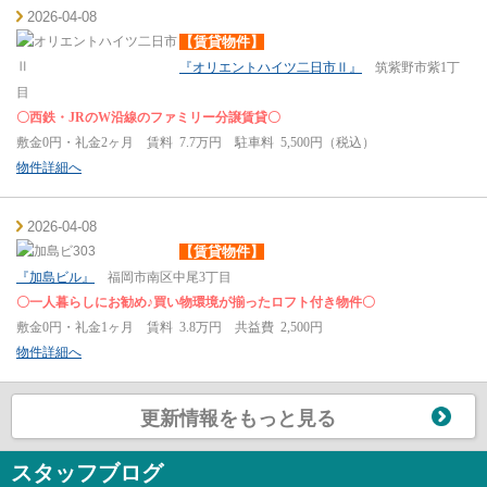
2026-04-08
【賃貸物件】
『オリエントハイツ二日市Ⅱ』
筑紫野市紫1丁
目
〇西鉄・JRのW沿線のファミリー分譲賃貸〇
敷金0円・礼金2ヶ月 賃料 7.7万円 駐車料 5,500円（税込）
物件詳細へ
2026-04-08
【賃貸物件】
『加島ビル』
福岡市南区中尾3丁目
〇一人暮らしにお勧め♪買い物環境が揃ったロフト付き物件〇
敷金0円・礼金1ヶ月 賃料 3.8万円 共益費 2,500円
物件詳細へ
更新情報をもっと見る
スタッフブログ