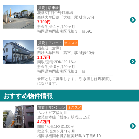
賃貸｜駐車場
花畑3丁目中野駐車場
西鉄大牟田線「大橋」駅 徒歩57分
7,700円
敷金/礼金:
1ヶ月/ 0ヶ月
福岡県福岡市南区花畑３丁目691
賃貸｜アパート
オススメ
福友荘（倉庫）
西鉄大牟田線「高宮」駅 徒歩40分
1.1万円
間取/面積:
2DK/ 29.16㎡
敷金/礼金:
0ヶ月/ 0ヶ月
福岡県福岡市南区花畑１丁目
倉庫として募集します。 引き渡しは現状渡し
になります。
おすすめ物件情報
賃貸｜マンション
オススメ
ベルトピア福岡Ⅲ
鹿児島本線「博多」駅 徒歩15分
4.8万円
間取/面積:
1R/ 31.00㎡
敷金/礼金:
0ヶ月/ 1ヶ月
福岡県福岡市博多区美野島３丁目6-10