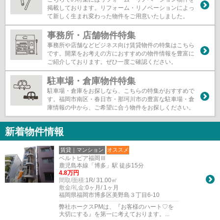
掲載しております。リフォーム・リノベーションによっ
て新しく生まれ変わった物件をご用意いたしました。
事務所・店舗物件特集
事務所や店舗などビジネス向け賃貸物件の特集はこちら
です。開業をお考えの方におすすめの物件情報を豊富に
ご紹介しております。ぜひ一度ご確認ください。
駐車場・倉庫物件特集
駐車場・倉庫をお探しなら、こちらの特集がおすすめで
す。福岡市南区・春日市・那珂川市の豊富な駐車場・倉
庫情報の中から、ご希望に合う物件をお探しください。
新着物件情報
賃貸｜マンション
オススメ
ベルトピア福岡Ⅲ
鹿児島本線「博多」駅 徒歩15分
4.8万円
間取/面積:
1R/ 31.00㎡
敷金/礼金:
0ヶ月/ 1ヶ月
福岡県福岡市博多区美野島３丁目6-10
弊社ホークスPMは、『お客様のハート♡を
大切にする』を第一に考えております。...