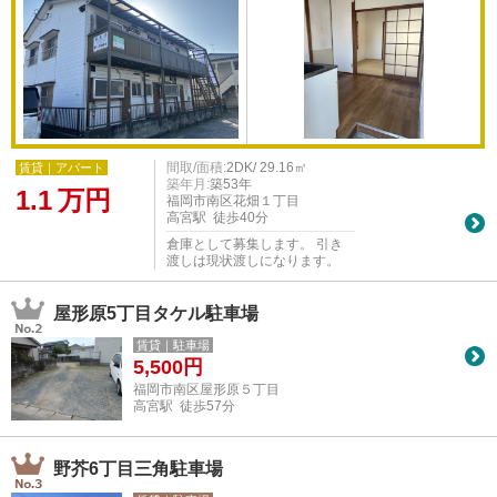
間取/面積:
2DK/ 29.16㎡
賃貸｜アパート
築年月:
築53年
1.1
万円
福岡市南区花畑１丁目
高宮駅 徒歩40分
倉庫として募集します。 引き
渡しは現状渡しになります。
屋形原5丁目タケル駐車場
賃貸｜駐車場
5,500
円
福岡市南区屋形原５丁目
高宮駅 徒歩57分
野芥6丁目三角駐車場