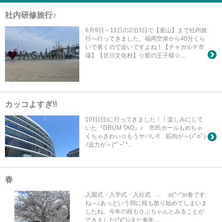
社内研修旅行♪
6月9日～11日の2泊3日で【釜山】まで社内旅
行へ行ってきました。福岡空港から40分くら
いで着くので近いですよね！【チャガルチ市
場】【甘川文化村】☆星の王子様☆...
カッコよすぎ‼
10日(日)に行ってきました！！楽しみにして
いた『DRUM TAO』♪ 市民ホールもめちゃ
くちゃきれい☆もうヤバい‼ 筋肉が～(ﾉﾟοﾟ)
ﾉ迫力が～(*ﾟｰﾟ*...
春
入園式・入学式・入社式 … o(^-^)o春です
ね～♪あっという間に桜も散り始めてしまいま
したね。今年の桜もさぶちゃんとみることが
できました(^ε^)♪また来年...