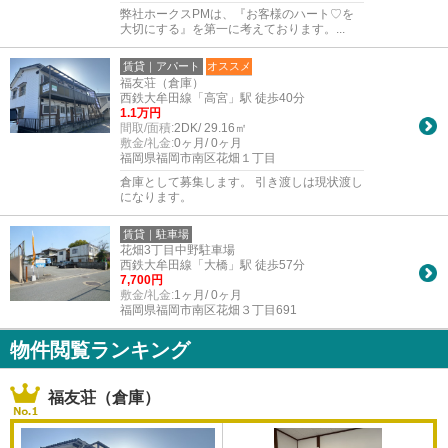
弊社ホークスPMは、『お客様のハート♡を
大切にする』を第一に考えております。...
賃貸｜アパート
オススメ
福友荘（倉庫）
西鉄大牟田線「高宮」駅 徒歩40分
1.1万円
間取/面積:
2DK/ 29.16㎡
敷金/礼金:
0ヶ月/ 0ヶ月
福岡県福岡市南区花畑１丁目
倉庫として募集します。 引き渡しは現状渡し
になります。
賃貸｜駐車場
花畑3丁目中野駐車場
西鉄大牟田線「大橋」駅 徒歩57分
7,700円
敷金/礼金:
1ヶ月/ 0ヶ月
福岡県福岡市南区花畑３丁目691
物件閲覧ランキング
福友荘（倉庫）