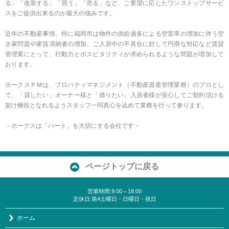
る」「改装する」「買う」「売る」など、ご要望に応じたワンストップサービ
スをご提供出来るのが最大の強みです。
近年の不動産事情、特に福岡市は物件の供給過多による空室率の増加に伴う空
き家問題や家賃滞納者の増加、ご入居中の不具合に対して円滑な対応など賃貸
管理業にとって、行動力とポスピタリティが求められるような問題が増加して
おります。
ホークスＰＭは、プロパティマネジメント（不動産資産管理業務）のプロとし
て、「貸したい」オーナー様と「借りたい」入居者様が安心してご契約頂ける
架け橋役となれるようスタッフ一同真心を込めて業務を行って参ります。
－ホークスは「ハート」を大切にする会社です－
ページトップに戻る
営業時間:9:00～18:00
定休日:第4土曜日・日曜日・祝日
ホーム