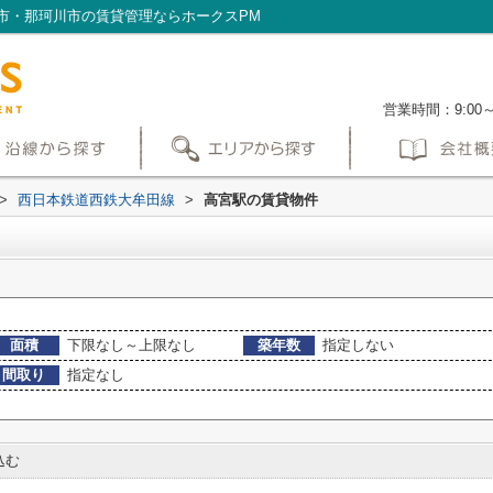
市・那珂川市の賃貸管理ならホークスPM
営業時間：9:00
>
西日本鉄道西鉄大牟田線
>
高宮駅の賃貸物件
面積
下限なし～上限なし
築年数
指定しない
間取り
指定なし
込む