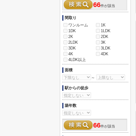
66
件が該当
間取り
ワンルーム
1K
1DK
1LDK
2K
2DK
2LDK
3K
3DK
3LDK
4K
4DK
4LDK以上
面積
～
駅からの徒歩
築年数
66
件が該当