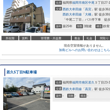
福岡県
福岡市南区
中尾
３丁目27-1
住所
交通
西鉄大牟田線
「
高宮
」駅 徒歩36
西鉄大牟田線
「
大橋
」駅 徒歩38
「中尾二丁目」バス停下車 徒歩
築25年
3階建
鉄骨
築年
階数
構造
所在階
賃料
管理費・共益費
敷金
礼金
間取り
現在空室情報がありません。
加島ビルへのお問い合わせはこちら
若久5丁目N駐車場
福岡県
福岡市南区
若久
５丁目23-3
住所
交通
西鉄大牟田線
「
高宮
」駅 徒歩32
-
-
-
築年
階数
構造