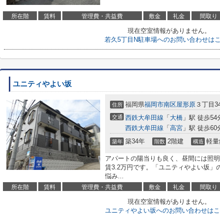
所在階
賃料
管理費・共益費
敷金
礼金
間取り
現在空室情報がありません。
若久5丁目N駐車場へのお問い合わせは
ユニティやよい坂
福岡県
福岡市南区
屋形原
３丁目34
住所
交通
西鉄大牟田線
「
大橋
」駅 徒歩54
西鉄大牟田線
「
高宮
」駅 徒歩60
築34年
2階建
軽量
築年
階数
構造
アパートの陽当りも良く、昼間には照明
賃3.2万円です。「ユニティやよい坂
悩み...
所在階
賃料
管理費・共益費
敷金
礼金
間取り
現在空室情報がありません。
ユニティやよい坂へのお問い合わせはこ