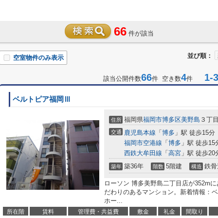
66
件が該当
並び順：
空室物件のみ表示
66
4
1-3
該当公開件数
件 空き数
件
ベルトピア福岡Ⅲ
福岡県
福岡市博多区
美野島
３丁目6
住所
交通
鹿児島本線
「
博多
」駅 徒歩15分
福岡市空港線
「
博多
」駅 徒歩15
西鉄大牟田線
「
高宮
」駅 徒歩20
築36年
5階建
鉄骨
築年
階数
構造
ローソン 博多美野島二丁目店が352m
だわりのあるマンション。新着情報：ベ
ホー...
所在階
賃料
管理費・共益費
敷金
礼金
間取り