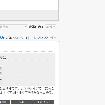
表示件数：
0
件表示
<<前へ
1
2
3
次へ>>
最初
-10
分
分
造
にある物件です。設備やレイアウトにもこ
ルトピア福岡Ⅲの空室情報ならコチラ。
面積
詳細
検討リスト