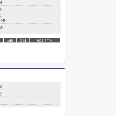
6
分
分
4分
造
面積
詳細
検討リスト
0
分