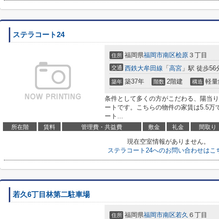
ステラコート24
福岡県
福岡市南区
桧原
３丁目
住所
交通
西鉄大牟田線
「
高宮
」駅 徒歩56
築37年
2階建
軽量
築年
階数
構造
条件として多くの方がこだわる、陽当り
ートです。こちらの物件の家賃は5.5
ート...
所在階
賃料
管理費・共益費
敷金
礼金
間取り
現在空室情報がありません。
ステラコート24へのお問い合わせはこ
若久6丁目林第二駐車場
福岡県
福岡市南区
若久
６丁目
住所