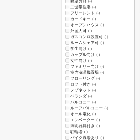
眺望良好
(-)
二世帯住宅
(-)
フリーレント
(-)
カードキー
(-)
オープンハウス
(-)
外国人可
(-)
ガスコンロ設置可
(-)
ルームシェア可
(-)
学生向け
(-)
カップル向け
(-)
女性向け
(-)
ファミリー向け
(-)
室内洗濯機置場
(-)
フローリング
(-)
ロフト付き
(-)
メゾネット
(-)
ベランダ
(-)
バルコニー
(-)
ルーフバルコニー
(-)
オール電化
(-)
エレベーター
(-)
照明器具付き
(-)
駐輪場
(-)
バイク置場あり
(-)