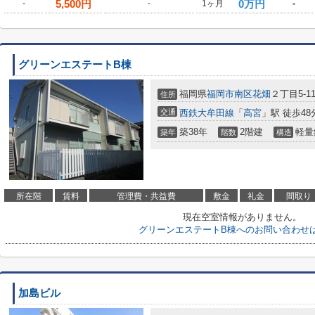
5,500
円
0万円
-
-
1ヶ月
-
グリーンエステートB棟
福岡県
福岡市南区
花畑
２丁目5-1
住所
交通
西鉄大牟田線
「
高宮
」駅 徒歩48
築38年
2階建
軽量
築年
階数
構造
所在階
賃料
管理費・共益費
敷金
礼金
間取り
現在空室情報がありません。
グリーンエステートB棟へのお問い合わせ
加島ビル