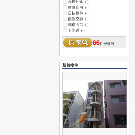
高層ビル
(-)
飲食店可
(-)
居抜物件
(-)
個別空調
(-)
都市ガス
(-)
下水道
(-)
66
件が該当
新着物件