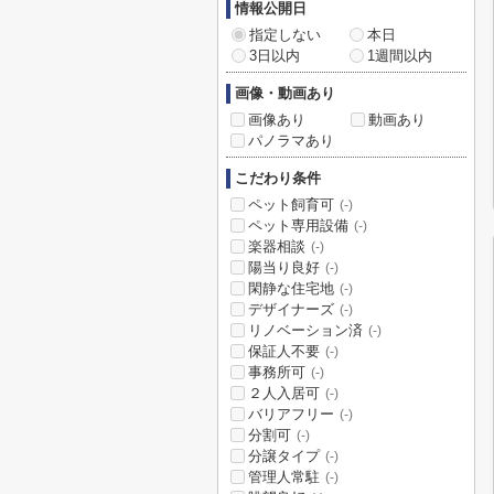
情報公開日
指定しない
本日
3日以内
1週間以内
画像・動画あり
画像あり
動画あり
パノラマあり
こだわり条件
ペット飼育可
(-)
ペット専用設備
(-)
楽器相談
(-)
陽当り良好
(-)
閑静な住宅地
(-)
デザイナーズ
(-)
リノベーション済
(-)
保証人不要
(-)
事務所可
(-)
２人入居可
(-)
バリアフリー
(-)
分割可
(-)
分譲タイプ
(-)
管理人常駐
(-)