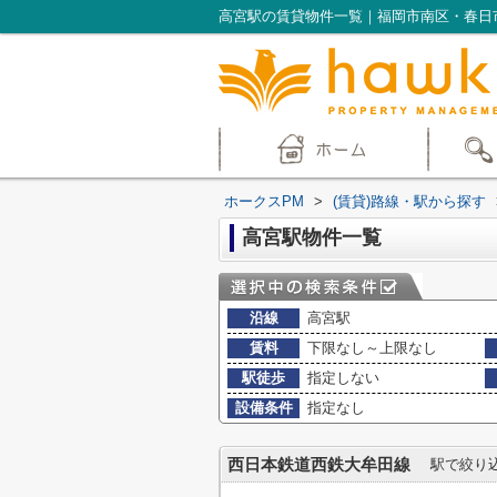
高宮駅の賃貸物件一覧｜福岡市南区・春日
ホークスPM
>
(賃貸)路線・駅から探す
高宮駅物件一覧
沿線
高宮駅
賃料
下限なし～上限なし
駅徒歩
指定しない
設備条件
指定なし
西日本鉄道西鉄大牟田線
駅で絞り