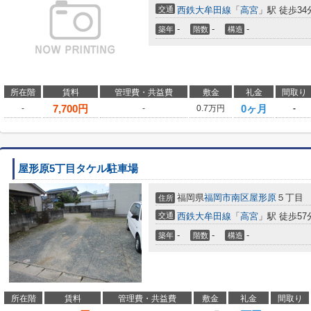
交通
西鉄大牟田線
「
高宮
」駅 徒歩34
-
-
-
築年
階数
構造
所在階
賃料
管理費・共益費
敷金
礼金
間取り
7,700
円
0ヶ月
-
-
0.7万円
-
屋形原5丁目タケル駐車場
福岡県
福岡市南区
屋形原
５丁目
住所
交通
西鉄大牟田線
「
高宮
」駅 徒歩57
-
-
-
築年
階数
構造
所在階
賃料
管理費・共益費
敷金
礼金
間取り