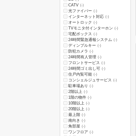
CATV
(-)
光ファイバー
(-)
インターネット対応
(-)
オートロック
(-)
TVモニタ付インターホン
(-)
宅配ボックス
(-)
24時間緊急通報システム
(-)
ディンプルキー
(-)
防犯カメラ
(-)
24時間有人管理
(-)
フロントサービス
(-)
24時間ゴミ出し可
(-)
住戸内覧可能
(-)
コンシェルジュサービス
(-)
駐車場あり
(-)
2階以上
(-)
1階の物件
(-)
10階以上
(-)
20階以上
(-)
最上階
(-)
南向き
(-)
角部屋
(-)
ワンフロア
(-)