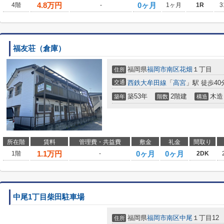
4.8
万円
0ヶ月
4階
-
1ヶ月
1R
3
福友荘（倉庫）
福岡県
福岡市南区
花畑
１丁目
住所
交通
西鉄大牟田線
「
高宮
」駅 徒歩40
築53年
2階建
木造
築年
階数
構造
所在階
賃料
管理費・共益費
敷金
礼金
間取り
1.1
万円
0ヶ月
0ヶ月
1階
-
2DK
中尾1丁目柴田駐車場
福岡県
福岡市南区
中尾
１丁目12
住所