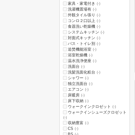
家具・家電付き
(-)
洗濯機置場有
(-)
外観タイル張り
(-)
コンロ２口以上
(-)
食器洗い乾燥機
(-)
システムキッチン
(-)
対面式キッチン
(-)
バス・トイレ別
(-)
追焚機能浴室
(-)
浴室乾燥機
(-)
温水洗浄便座
(-)
洗面台
(-)
洗髪洗面化粧台
(-)
シャワー
(-)
独立洗面台
(-)
エアコン
(-)
床暖房
(-)
床下収納
(-)
ウォークインクロゼット
(-)
ウォークインシューズクロゼット
(-)
収納豊富
(-)
CS
(-)
BS
(-)