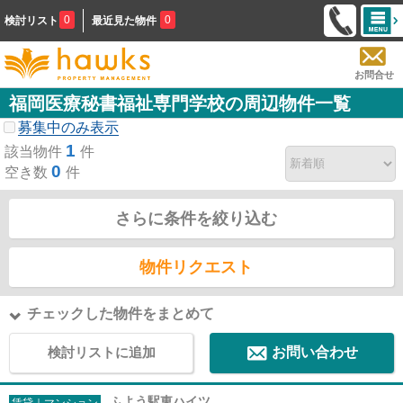
0
0
検討リスト
最近見た物件
お問合せ
福岡医療秘書福祉専門学校の周辺物件一覧
募集中のみ表示
1
該当物件
件
0
空き数
件
さらに条件を絞り込む
物件リクエスト
チェックした物件をまとめて
検討リストに追加
お問い合わせ
ふよう駅東ハイツ
賃貸｜マンション