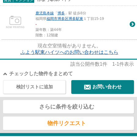
鹿児島本線
「
博多
」駅 徒歩8分
福岡県
福岡市博多区
博多駅東
１丁目15-19
-
築年数：築44年
階数：12階建
現在空室情報がありません。
ふよう駅東ハイツへのお問い合わせはこちら
該当公開件数
1
件
1-1
件表示
チェックした物件をまとめて
検討リストに追加
お問い合わせ
さらに条件を絞り込む
物件リクエスト