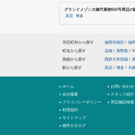
グランドメゾン大橋弐番館602号周辺の
高宮
博多
市区町村から探す
福岡市南区
/
福
町名から探す
花畑
/
美野島
/
路線から探す
西鉄大牟田線
/
駅から探す
高宮
/
博多
/
大
ホーム
お問い合わせ
会社概要
スタッフ紹介
プライバシーポリシー
周辺施設検索
利用規約
サイトマップ
物件カタログ