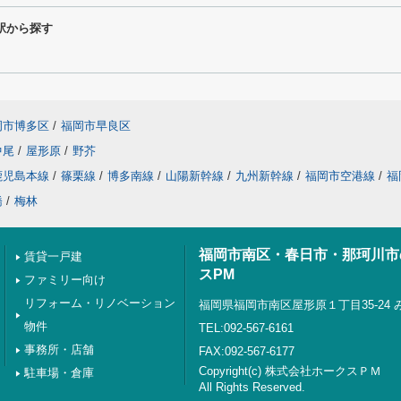
駅から探す
岡市博多区
/
福岡市早良区
中尾
/
屋形原
/
野芥
鹿児島本線
/
篠栗線
/
博多南線
/
山陽新幹線
/
九州新幹線
/
福岡市空港線
/
福
橋
/
梅林
福岡市南区・春日市・那珂川市
賃貸一戸建
スPM
ファミリー向け
リフォーム・リノベーション
福岡県福岡市南区屋形原１丁目35-24
物件
TEL:092-567-6161
事務所・店舗
FAX:092-567-6177
Copyright(c) 株式会社ホークスＰＭ
駐車場・倉庫
All Rights Reserved.