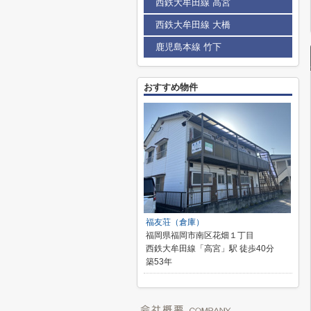
西鉄大牟田線 高宮
西鉄大牟田線 大橋
鹿児島本線 竹下
おすすめ物件
福友荘（倉庫）
福岡県福岡市南区花畑１丁目
西鉄大牟田線「高宮」駅 徒歩40分
築53年