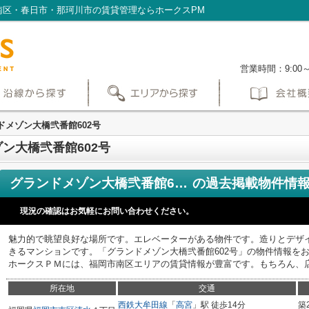
南区・春日市・那珂川市の賃貸管理ならホークスPM
営業時間：9:00
ドメゾン大橋弐番館602号
ン大橋弐番館602号
グランドメゾン大橋弐番館602号
の過去掲載物件情
現況の確認はお気軽にお問い合わせください。
魅力的で眺望良好な場所です。エレベーターがある物件です。造りとデザ
きるマンションです。「グランドメゾン大橋弐番館602号」の物件情報を
ホークスＰＭには、福岡市南区エリアの賃貸情報が豊富です。もちろん、
所在地
交通
西鉄大牟田線
「
高宮
」駅 徒歩14分
築