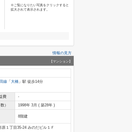
※ご覧になりたい写真をクリックすると
拡大されて表示されます。
情報の見方
【マンション】
田線
「
大橋
」駅 徒歩14分
益費
-
年数）
1998年 3月 ( 築28年 )
8階建
原１丁目35-24 みのだビル１Ｆ