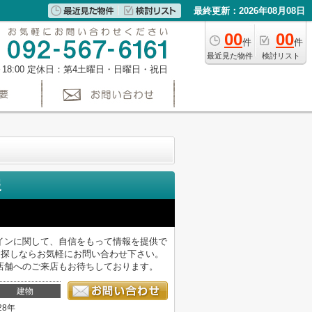
最終更新：2026年08月08日
00
00
件
件
最近見た物件
検討リスト
～18:00 定休日：第4土曜日・日曜日・祝日
報
インに関して、自信をもって情報を提供で
お探しならお気軽にお問い合わせ下さい。
店舗へのご来店もお待ちしております。
建物
28年