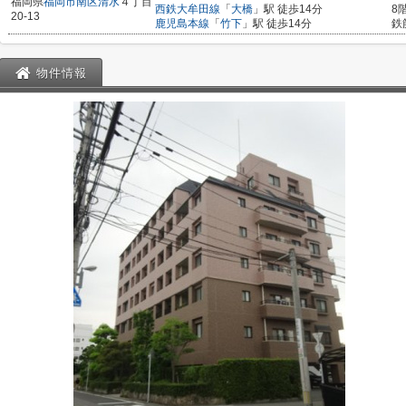
福岡県
福岡市南区
清水
４丁目
西鉄大牟田線
「
大橋
」駅 徒歩14分
8
20-13
鹿児島本線
「
竹下
」駅 徒歩14分
鉄
物件情報