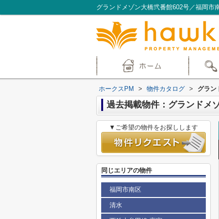
グランドメゾン大橋弐番館602号／福岡市
ホークスPM
>
物件カタログ
>
グラン
過去掲載物件：グランドメゾ
▼ご希望の物件をお探しします
同じエリアの物件
福岡市南区
清水