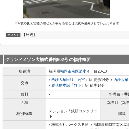
※写真や図と実際の現状とが異なる場合は現状を優先させていただきます
【外観】
コメント
グランドメゾン大橋弐番館602号
の物件概要
所在地
福岡県
福岡市南区
清水
４丁目20-13
西鉄大牟田線
「
高宮
」駅 徒歩14分
西鉄大牟
交通
鹿児島本線
「
竹下
」駅 徒歩14分
賃料
-
管理費・共
面積
-
築年月（築
マンション / 鉄筋コンクリー
種別/構造
階建
ト
株式会社ホークスＰＭ
福岡県福岡市南区屋形