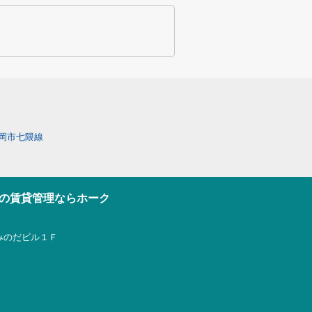
岡市七隈線
の賃貸管理ならホーク
 みのだビル１Ｆ