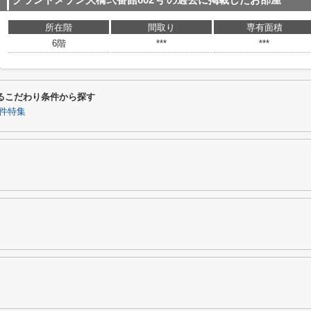
グランドメゾン大橋弐番館602号
の過去に掲載したお部屋
所在階
間取り
専有面積
6階
***
***
するこだわり条件から探す
件特集