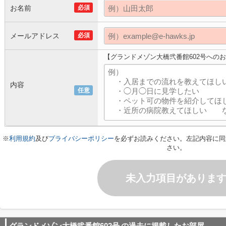
お名前
必須
メールアドレス
必須
【グランドメゾン大橋弐番館602号への
内容
任意
※
利用規約
及び
プライバシーポリシー
を必ずお読みください。左記内容に同
さい。
未入力項目がありま