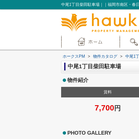
中尾1丁目柴田駐車場｜｜福岡市南区・春
ホークスPM
>
物件カタログ
>
中尾1
中尾1丁目柴田駐車場
物件紹介
賃料
7,700
円
PHOTO GALLERY