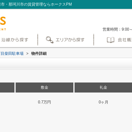
日市・那珂川市の賃貸管理ならホークスPM
営業時間：9:00
丁目柴田駐車場
>
物件詳細
敷金
礼金
0.7万円
0ヶ月