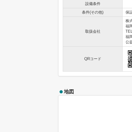
設備条件
条件(その他)
保証
株
福
取扱会社
TEL
福岡
公
QRコード
地図