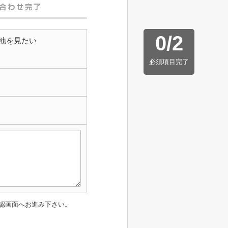
0
/
2
地を見たい
必須項目完了
認画面へお進み下さい。