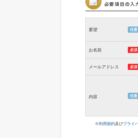
要望
任意
お名前
必須
メールアドレス
必須
任意
内容
※
利用規約
及び
プライ