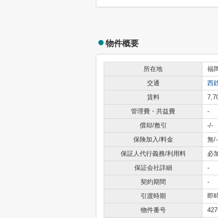
物件概要
所在地
福
交通
西
賃料
7,
管理費・共益費
-
償却/敷引
-/-
保険加入/料金
無/-
保証人代行義務/利用料
必
保証会社詳細
-
契約期間
-
引渡時期
即
物件番号
427