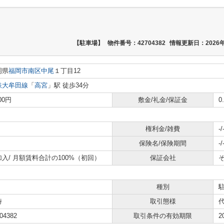
【駐車場】
物件番号：42704382
情報更新日：2026年
岡県
福岡市南区
中尾
１丁目12
鉄大牟田線
「
高宮
」駅 徒歩34分
700円
敷金/礼金/保証金
0
権利金/雑費
-/
保険名/保険期間
-/
加入/
月額賃料合計の100%（初回）
保証会社
種別
時
取引態様
04382
取引条件の有効期限
2