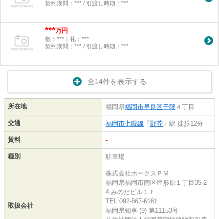
契約期間：*** / 引渡し時期：***
***
万円
敷：***｜礼：***
契約期間：*** / 引渡し時期：***
全14件を表示する
所在地
福岡県
福岡市早良区
干隈
４丁目
交通
福岡市七隈線
「
野芥
」駅 徒歩12分
賃料
-
種別
駐車場
株式会社ホークスＰＭ
福岡県福岡市南区屋形原１丁目35-2
4 みのだビル１Ｆ
TEL:092-567-6161
取扱会社
福岡県知事 (9) 第11153号