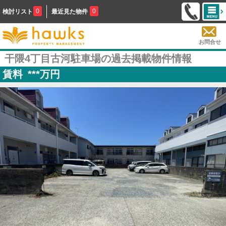
0
0
検討リスト
最近見た物件
お問合せ
干隈4丁目古河駐車場の過去掲載物件情報
賃料
***
万円