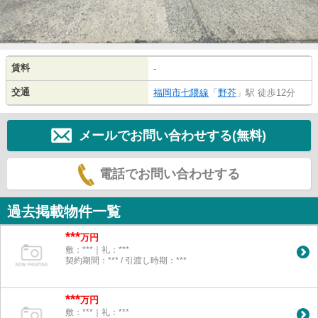
賃料
-
交通
福岡市七隈線
「
野芥
」駅 徒歩12分
メールでお問い合わせする(無料)
電話でお問い合わせする
過去掲載物件一覧
***
万円
敷：***｜礼：***
契約期間：*** / 引渡し時期：***
***
万円
敷：***｜礼：***