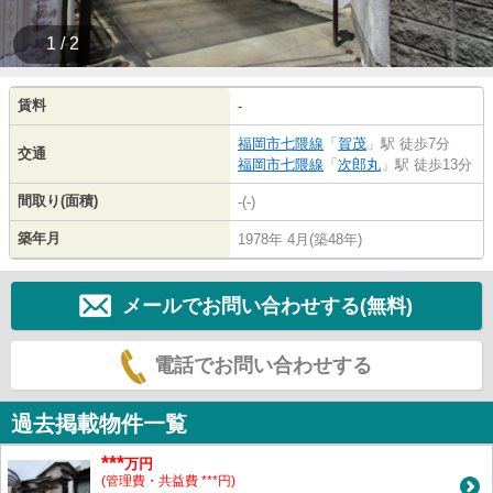
1 / 2
賃料
-
福岡市七隈線
「
賀茂
」駅 徒歩7分
交通
福岡市七隈線
「
次郎丸
」駅 徒歩13分
間取り(面積)
-(-)
築年月
1978年 4月(築48年)
メールでお問い合わせする(無料)
電話でお問い合わせする
過去掲載物件一覧
***
万円
(管理費・共益費 ***円)