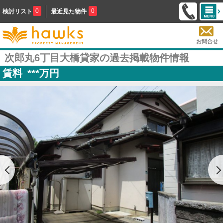
0
0
検討リスト
最近見た物件
お問合せ
次郎丸6丁目大橋貸家の過去掲載物件情報
賃料
***
万円