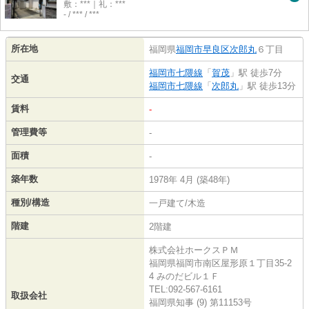
敷：***｜礼：***
- / *** / ***
所在地
福岡県
福岡市早良区
次郎丸
６丁目
福岡市七隈線
「
賀茂
」駅 徒歩7分
交通
福岡市七隈線
「
次郎丸
」駅 徒歩13分
賃料
-
管理費等
-
面積
-
築年数
1978年 4月 (築48年)
種別/構造
一戸建て/木造
階建
2階建
株式会社ホークスＰＭ
福岡県福岡市南区屋形原１丁目35-2
4 みのだビル１Ｆ
TEL:092-567-6161
取扱会社
福岡県知事 (9) 第11153号