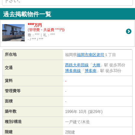
下さい。
過去掲載物件一覧
***
万円
(管理費・共益費 ***円)
敷：***｜礼：***
- / *** / ***
所在地
福岡県
福岡市南区
老司
１丁目
西鉄大牟田線
「
大橋
」駅 徒歩35分
交通
博多南線
「
博多南
」駅 徒歩33分
賃料
-
管理費等
-
面積
-
築年数
1996年 10月 (築29年)
種別/構造
一戸建て/木造
階建
2階建