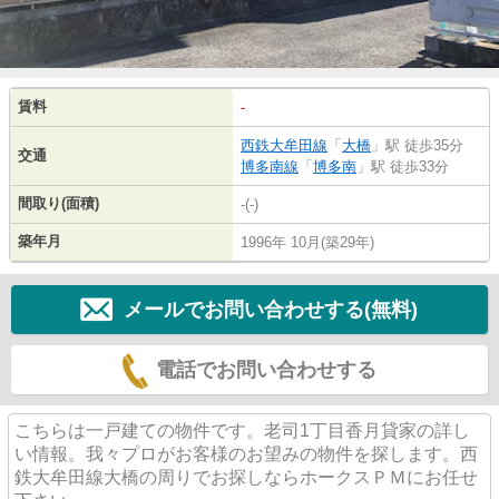
賃料
-
西鉄大牟田線
「
大橋
」駅 徒歩35分
交通
博多南線
「
博多南
」駅 徒歩33分
間取り(面積)
-(-)
築年月
1996年 10月(築29年)
メールでお問い合わせする(無料)
電話でお問い合わせする
こちらは一戸建ての物件です。老司1丁目香月貸家の詳し
い情報。我々プロがお客様のお望みの物件を探します。西
鉄大牟田線大橋の周りでお探しならホークスＰＭにお任せ