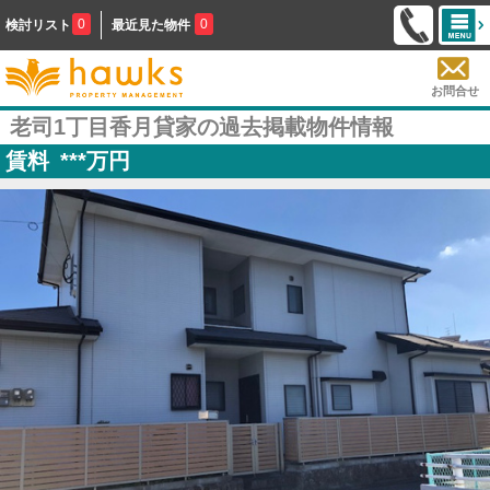
0
0
検討リスト
最近見た物件
お問合せ
老司1丁目香月貸家の過去掲載物件情報
賃料
***
万円