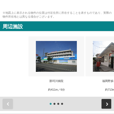
※地図上に表示される物件の位置は付近住所に所在することを表すものであり、実際の
物件所在地とは異なる場合がございます。
周辺施設
那珂川病院
福岡野多
約411m／6分
約713
前