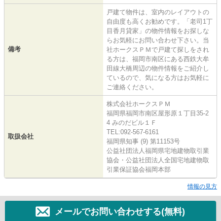
戸建て物件は、室内のレイアウトの
自由度も高くお勧めです。「老司1丁
目香月貸家」の物件情報をお探しな
らお気軽にお問い合わせ下さい。当
備考
社ホークスＰＭで戸建て探しをされ
る方は、福岡市南区にある西鉄大牟
田線大橋周辺の物件情報をご紹介し
ているので、気になる方はお気軽に
ご連絡ください。
株式会社ホークスＰＭ
福岡県福岡市南区屋形原１丁目35-2
4 みのだビル１Ｆ
TEL:092-567-6161
取扱会社
福岡県知事 (9) 第11153号
公益社団法人福岡県宅地建物取引業
協会・公益社団法人全国宅地建物取
引業保証協会福岡本部
情報の見方
メールでお問い合わせする(無料)