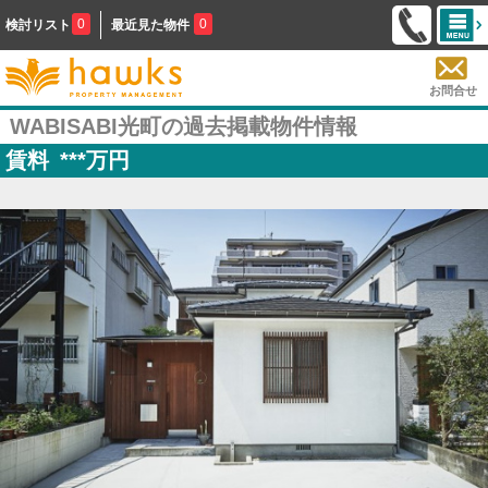
0
0
検討リスト
最近見た物件
お問合せ
WABISABI光町の過去掲載物件情報
賃料
***
万円