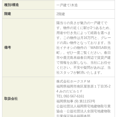
種別/構造
一戸建て/木造
階建
2階建
陽当りの良さが魅力の一戸建てで
す。物件の近くに駅が2つあるため、
用途や行き先によって経路を選べま
す。この物件は月16万円と、グレー
ドの高い物件となっております。当
備考
社イチオシの物件の「WABISABI光
町」。ぜひ一度ご覧ください。春日
市や鹿児島本線春日周辺で賃貸戸建
て情報をお探しなら、当社にお任せ
ください。不安や疑問があれば、当
社スタッフが解消いたします。
株式会社ホークスＰＭ
福岡県福岡市南区屋形原１丁目35-2
4 みのだビル１Ｆ
TEL:092-567-6161
取扱会社
福岡県知事 (9) 第11153号
公益社団法人福岡県宅地建物取引業
協会・公益社団法人全国宅地建物取
引業保証協会福岡本部