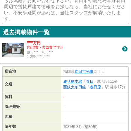
らお気軽にお問い合わせ下さい。春日市や鹿児島本線春日
周辺で賃貸戸建て情報をお探しなら、当社にお任せくださ
い。不安や疑問があれば、当社スタッフが解消いたしま
す。
過去掲載物件一覧
***
万円
(管理費・共益費 ***円)
敷：***｜礼：***
1-2階 / *** / ***
所在地
福岡県
春日市
光町
２丁目
鹿児島本線
「
春日
」駅 徒歩11分
交通
西鉄大牟田線
「
春日原
」駅 徒歩17分
賃料
-
管理費等
-
面積
-
築年数
1987年 3月 (築39年)