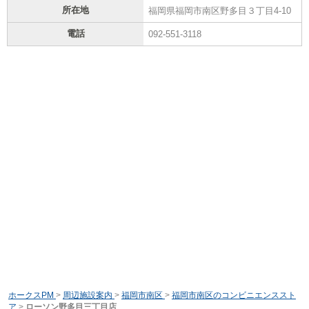
所在地
福岡県福岡市南区野多目３丁目4-10
電話
092-551-3118
ホークスPM
>
周辺施設案内
>
福岡市南区
>
福岡市南区のコンビニエンススト
ア
>
ローソン野多目三丁目店