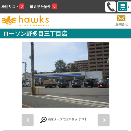
0
0
検討リスト
最近見た物件
お問合せ
ローソン野多目三丁目店
前
次
画像タップで拡大表示【
1
/1】