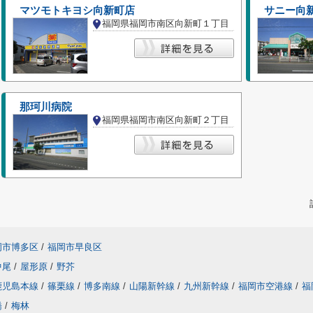
マツモトキヨシ向新町店
サニー向
福岡県福岡市南区向新町１丁目
那珂川病院
福岡県福岡市南区向新町２丁目
岡市博多区
/
福岡市早良区
中尾
/
屋形原
/
野芥
鹿児島本線
/
篠栗線
/
博多南線
/
山陽新幹線
/
九州新幹線
/
福岡市空港線
/
福
橋
/
梅林