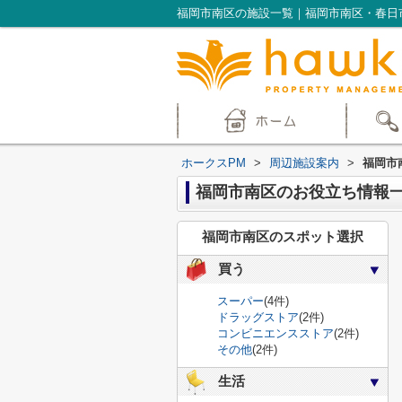
福岡市南区の施設一覧｜福岡市南区・春日
ホークスPM
>
周辺施設案内
>
福岡市
福岡市南区のお役立ち情報
福岡市南区のスポット選択
買う
スーパー
(4件)
ドラッグストア
(2件)
コンビニエンスストア
(2件)
その他
(2件)
生活