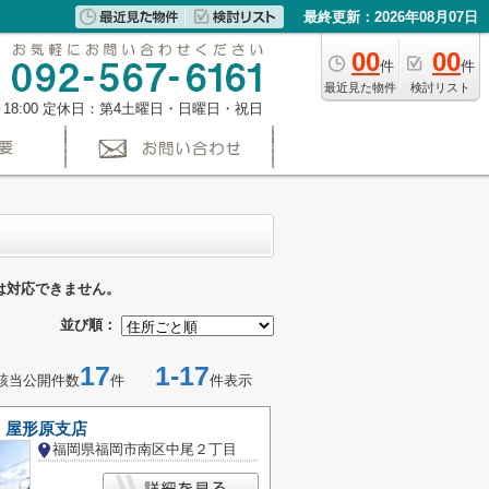
最終更新：2026年08月07日
00
00
件
件
最近見た物件
検討リスト
～18:00 定休日：第4土曜日・日曜日・祝日
は対応できません。
並び順：
17
1-17
該当公開件数
件
件表示
 屋形原支店
福岡県福岡市南区中尾２丁目