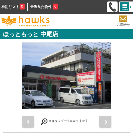
0
0
検討リスト
最近見た物件
お問合せ
ほっともっと 中尾店
前
次
画像タップで拡大表示【
1
/1】