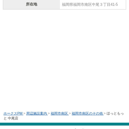
所在地
福岡県福岡市南区中尾３丁目41-5
ホークスPM
>
周辺施設案内
>
福岡市南区
>
福岡市南区のその他
>
ほっともっ
と 中尾店