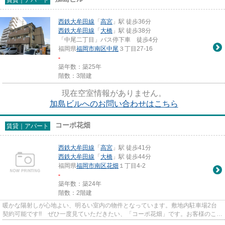
西鉄大牟田線
「
高宮
」駅 徒歩36分
西鉄大牟田線
「
大橋
」駅 徒歩38分
「中尾二丁目」バス停下車 徒歩4分
福岡県
福岡市南区
中尾
３丁目27-16
-
築年数：築25年
階数：3階建
現在空室情報がありません。
加島ビルへのお問い合わせはこちら
コーポ花畑
賃貸｜アパート
西鉄大牟田線
「
高宮
」駅 徒歩41分
西鉄大牟田線
「
大橋
」駅 徒歩44分
福岡県
福岡市南区
花畑
１丁目4-2
-
築年数：築24年
階数：2階建
暖かな陽射しが心地よい、明るい室内の物件となっています。敷地内駐車場2台
契約可能です!! ぜひ一度見ていただきたい、「コーポ花畑」です。お客様のこだ
わりの物件をホークスＰＭか...