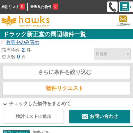
0
0
検討リスト
最近見た物件
お問合せ
ドラック新正堂の周辺物件一覧
募集中のみ表示
2
該当物件
件
0
空き数
件
さらに条件を絞り込む
物件リクエスト
チェックした物件をまとめて
検討リストに追加
お問い合わせ
加島ビル
賃貸｜アパート