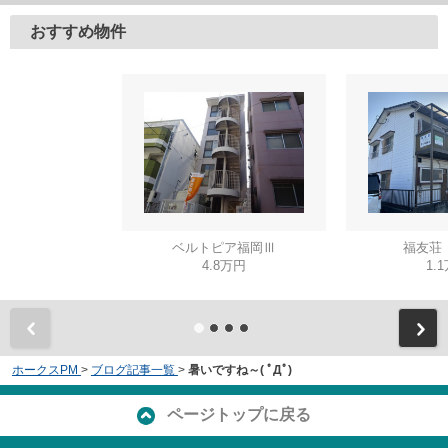
おすすめ物件
ベルトピア福岡Ⅲ
福友荘
4.8万円
1.
ホークスPM
>
ブログ記事一覧
>
暑いですね～( ﾟДﾟ)
ページトップに戻る