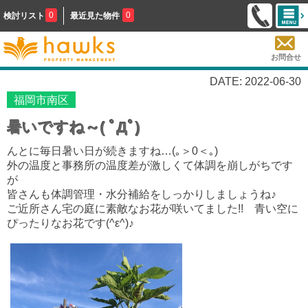
0
0
検討リスト
最近見た物件
お問合せ
DATE: 2022-06-30
福岡市南区
暑いですね～( ﾟДﾟ)
んとに毎日暑い日が続きますね…(｡＞0＜｡)
外の温度と事務所の温度差が激しくて体調を崩しがちです
が
皆さんも体調管理・水分補給をしっかりしましょうね♪
ご近所さん宅の庭に素敵なお花が咲いてました!! 青い空に
ぴったりなお花です
(^ε^)♪