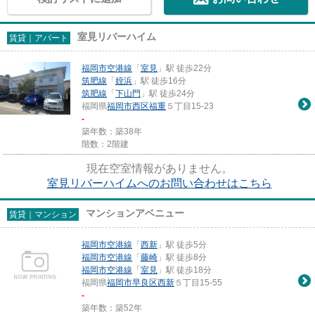
室見リバーハイム
賃貸｜アパート
福岡市空港線
「
室見
」駅 徒歩22分
筑肥線
「
姪浜
」駅 徒歩16分
筑肥線
「
下山門
」駅 徒歩24分
福岡県
福岡市西区
福重
５丁目15-23
-
築年数：築38年
階数：2階建
現在空室情報がありません。
室見リバーハイムへのお問い合わせはこちら
マンションアベニュー
賃貸｜マンション
福岡市空港線
「
西新
」駅 徒歩5分
福岡市空港線
「
藤崎
」駅 徒歩8分
福岡市空港線
「
室見
」駅 徒歩18分
福岡県
福岡市早良区
西新
５丁目15-55
-
築年数：築52年