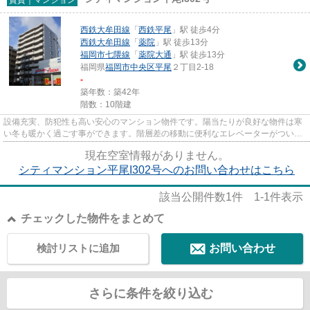
西鉄大牟田線
「
西鉄平尾
」駅 徒歩4分
西鉄大牟田線
「
薬院
」駅 徒歩13分
福岡市七隈線
「
薬院大通
」駅 徒歩13分
福岡県
福岡市中央区
平尾
２丁目2-18
-
築年数：築42年
階数：10階建
設備充実、防犯性も高い安心のマンション物件です。陽当たりが良好な物件は寒
い冬も暖かく過ごす事ができます。階層差の移動に便利なエレベーターがついて
います。ホークスＰＭでは、...
現在空室情報がありません。
シティマンション平尾I302号へのお問い合わせはこちら
該当公開件数
1
件
1-1
件表示
チェックした物件をまとめて
検討リストに追加
お問い合わせ
さらに条件を絞り込む