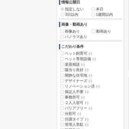
情報公開日
指定しない
本日
3日以内
1週間以内
画像・動画あり
画像あり
動画あり
パノラマあり
こだわり条件
ペット飼育可
(-)
ペット専用設備
(-)
楽器相談
(-)
陽当り良好
(-)
閑静な住宅地
(-)
デザイナーズ
(-)
リノベーション済
(-)
保証人不要
(-)
事務所可
(-)
２人入居可
(-)
バリアフリー
(-)
分割可
(-)
分譲タイプ
(-)
管理人常駐
(-)