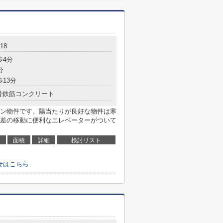
18
歩4分
分
歩13分
骨鉄筋コンクリート
ン物件です。陽当たりが良好な物件は寒
差の移動に便利なエレベーターがついて
面積
詳細
検討リスト
せはこちら