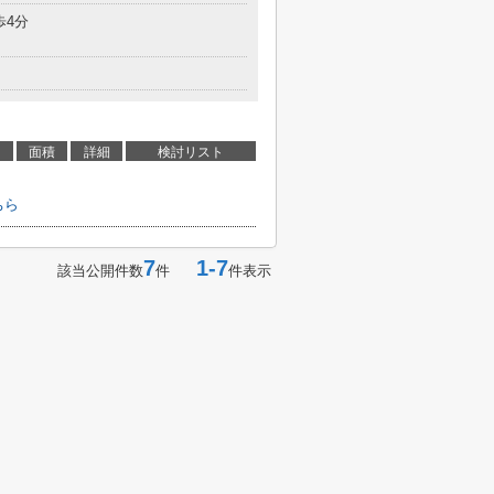
歩4分
面積
詳細
検討リスト
ちら
7
1-7
該当公開件数
件
件表示