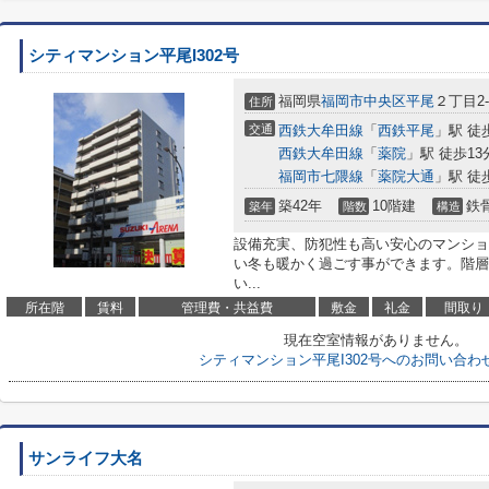
シティマンション平尾I302号
福岡県
福岡市中央区
平尾
２丁目2-
住所
交通
西鉄大牟田線
「
西鉄平尾
」駅 徒
西鉄大牟田線
「
薬院
」駅 徒歩13
福岡市七隈線
「
薬院大通
」駅 徒
築42年
10階建
鉄
築年
階数
構造
設備充実、防犯性も高い安心のマンショ
い冬も暖かく過ごす事ができます。階層
い...
所在階
賃料
管理費・共益費
敷金
礼金
間取り
現在空室情報がありません。
シティマンション平尾I302号へのお問い合わ
サンライフ大名