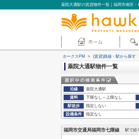
薬院大通駅の賃貸物件一覧｜福岡市南区・
ホークスPM
>
(賃貸)路線・駅から探す
薬院大通駅物件一覧
沿線
薬院大通駅
賃料
下限なし～上限なし
駅徒歩
指定しない
設備条件
指定なし
福岡市交通局福岡市七隈線
駅で絞