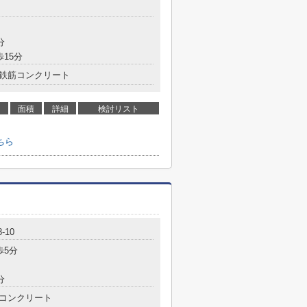
分
歩15分
鉄筋コンクリート
面積
詳細
検討リスト
ちら
-10
歩5分
分
コンクリート