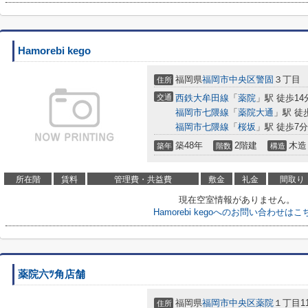
Hamorebi kego
福岡県
福岡市中央区
警固
３丁目
住所
交通
西鉄大牟田線
「
薬院
」駅 徒歩14
福岡市七隈線
「
薬院大通
」駅 徒
福岡市七隈線
「
桜坂
」駅 徒歩7分
築48年
2階建
木造
築年
階数
構造
所在階
賃料
管理費・共益費
敷金
礼金
間取り
現在空室情報がありません。
Hamorebi kegoへのお問い合わせはこ
薬院六ﾂ角店舗
福岡県
福岡市中央区
薬院
１丁目11
住所