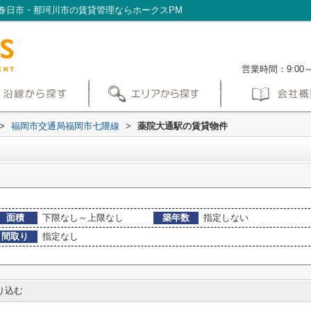
春日市・那珂川市の賃貸管理ならホークスPM
営業時間：9:00
>
福岡市交通局福岡市七隈線
>
薬院大通駅の賃貸物件
面積
下限なし～上限なし
築年数
指定しない
間取り
指定なし
り込む