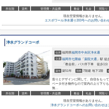
所在階
賃料
管理費・共益費
敷金
礼金
間取り
現在空室情報がありません。
エスポワール浄水通り203号へのお問い合わ
浄水グランドコーポ
福岡県
福岡市中央区
浄水通
住所
交通
福岡市七隈線
「
薬院大通
」駅 徒
「教会前」バス停下車 徒歩1分
築51年
7階建 地下1階
築年
階数
造りとデザインに関して、自信をもって
ベータ付き物件なので室内の上り下りも
無...
所在階
賃料
管理費・共益費
敷金
礼金
間取り
現在空室情報がありません。
浄水グランドコーポへのお問い合わせは