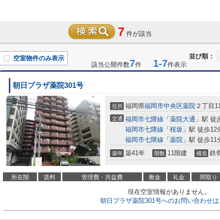
7
件が該当
並び順：
空室物件のみ表示
7
1-7
該当公開件数
件
件表示
朝日プラザ薬院301号
福岡県
福岡市中央区
薬院
２丁目11
住所
交通
福岡市七隈線
「
薬院大通
」駅 徒
福岡市七隈線
「
桜坂
」駅 徒歩12
福岡市七隈線
「
薬院
」駅 徒歩11
築41年
11階建
鉄
築年
階数
構造
所在階
賃料
管理費・共益費
敷金
礼金
間取り
現在空室情報がありません。
朝日プラザ薬院301号へのお問い合わせは