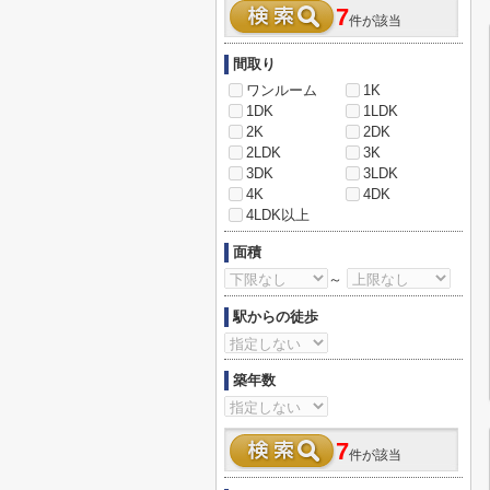
7
件が該当
間取り
ワンルーム
1K
1DK
1LDK
2K
2DK
2LDK
3K
3DK
3LDK
4K
4DK
4LDK以上
面積
～
駅からの徒歩
築年数
7
件が該当