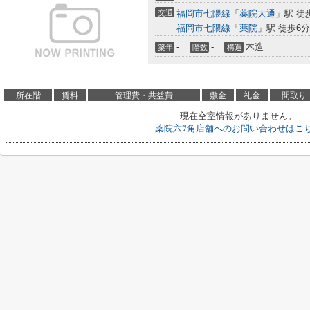
交通
福岡市七隈線
「
薬院大通
」駅 徒
福岡市七隈線
「
薬院
」駅 徒歩6分
-
-
木造
築年
階数
構造
所在階
賃料
管理費・共益費
敷金
礼金
間取り
現在空室情報がありません。
薬院六ﾂ角店舗へのお問い合わせはこ