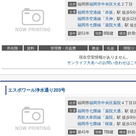
福岡県
福岡市中央区
大名
２丁目
住所
交通
福岡市空港線
「
赤坂
」駅 徒歩5分
福岡市空港線
「
天神
」駅 徒歩12
福岡市七隈線
「
薬院大通
」駅 徒
築51年
8階建
鉄骨
築年
階数
構造
所在階
賃料
管理費・共益費
敷金
礼金
間取り
現在空室情報がありません。
サンライフ大名へのお問い合わせはこ
エスポワール浄水通り203号
福岡県
福岡市中央区
薬院
４丁目18
住所
交通
福岡市七隈線
「
薬院大通
」駅 徒
西鉄大牟田線
「
薬院
」駅 徒歩9分
福岡市七隈線
「
桜坂
」駅 徒歩13
築41年
7階建
鉄筋
築年
階数
構造