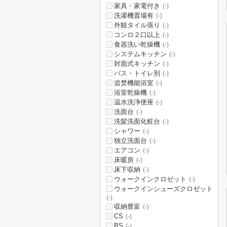
家具・家電付き
(-)
洗濯機置場有
(-)
外観タイル張り
(-)
コンロ２口以上
(-)
食器洗い乾燥機
(-)
システムキッチン
(-)
対面式キッチン
(-)
バス・トイレ別
(-)
追焚機能浴室
(-)
浴室乾燥機
(-)
温水洗浄便座
(-)
洗面台
(-)
洗髪洗面化粧台
(-)
シャワー
(-)
独立洗面台
(-)
エアコン
(-)
床暖房
(-)
床下収納
(-)
ウォークインクロゼット
(-)
ウォークインシューズクロゼット
(-)
収納豊富
(-)
CS
(-)
BS
(-)