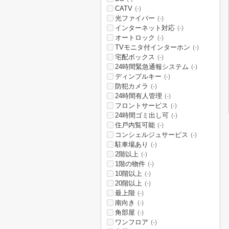
CATV
(-)
光ファイバー
(-)
インターネット対応
(-)
オートロック
(-)
TVモニタ付インターホン
(-)
宅配ボックス
(-)
24時間緊急通報システム
(-)
ディンプルキー
(-)
防犯カメラ
(-)
24時間有人管理
(-)
フロントサービス
(-)
24時間ゴミ出し可
(-)
住戸内覧可能
(-)
コンシェルジュサービス
(-)
駐車場あり
(-)
2階以上
(-)
1階の物件
(-)
10階以上
(-)
20階以上
(-)
最上階
(-)
南向き
(-)
角部屋
(-)
ワンフロア
(-)