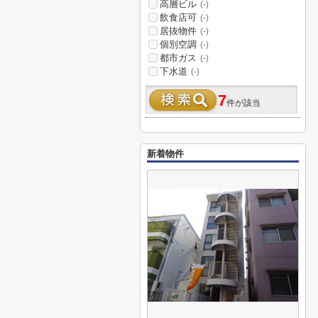
高層ビル
(-)
飲食店可
(-)
居抜物件
(-)
個別空調
(-)
都市ガス
(-)
下水道
(-)
7
件が該当
新着物件