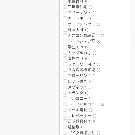
眺望良好
(-)
二世帯住宅
(-)
フリーレント
(-)
カードキー
(-)
オープンハウス
(-)
外国人可
(-)
ガスコンロ設置可
(-)
ルームシェア可
(-)
学生向け
(-)
カップル向け
(-)
女性向け
(-)
ファミリー向け
(-)
室内洗濯機置場
(-)
フローリング
(-)
ロフト付き
(-)
メゾネット
(-)
ベランダ
(-)
バルコニー
(-)
ルーフバルコニー
(-)
オール電化
(-)
エレベーター
(-)
照明器具付き
(-)
駐輪場
(-)
バイク置場あり
(-)