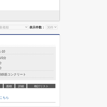
表示件数：
-10
歩5分
分
分
骨鉄筋コンクリート
面積
詳細
検討リスト
こちら