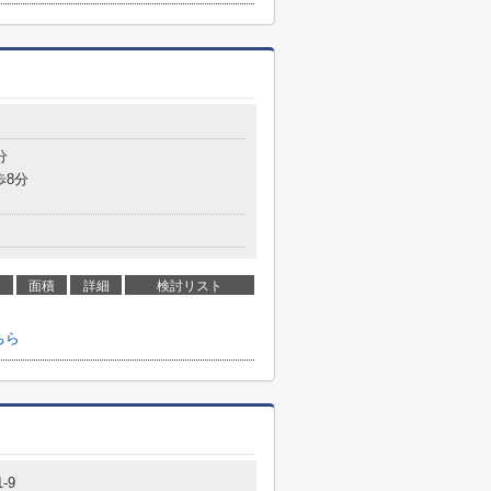
分
歩8分
面積
詳細
検討リスト
ちら
-9